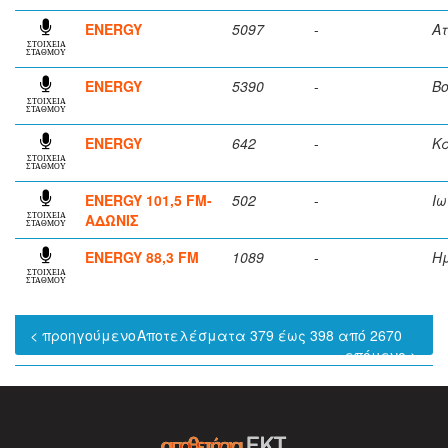
ENERGY
5097
-
Ατ
ΣΤΟΙΧΕΙΑ
ΣΤΑΘΜΟΥ
ENERGY
5390
-
Βο
ΣΤΟΙΧΕΙΑ
ΣΤΑΘΜΟΥ
ENERGY
642
-
Κ
ΣΤΟΙΧΕΙΑ
ΣΤΑΘΜΟΥ
ENERGY 101,5 FM-
502
-
Ι
ΑΔΩΝΙΣ
ΣΤΟΙΧΕΙΑ
ΣΤΑΘΜΟΥ
ENERGY 88,3 FM
1089
-
Η
ΣΤΟΙΧΕΙΑ
ΣΤΑΘΜΟΥ
< προηγούμενο
Αποτελέσματα 379 έως 398 από 2670
επόμενο >