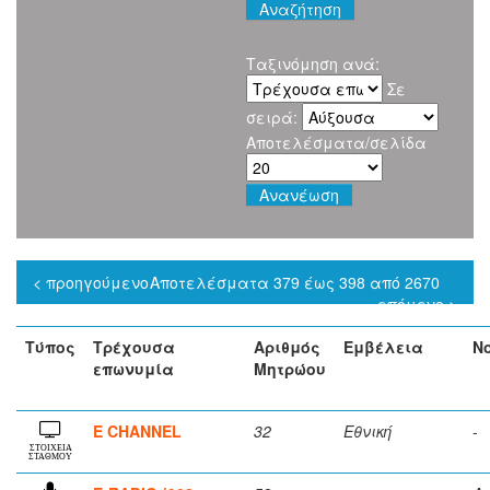
Ταξινόμηση ανά:
Σε
σειρά:
Αποτελέσματα/σελίδα
< προηγούμενο
Αποτελέσματα 379 έως 398 από 2670
επόμενο >
Τύπος
Τρέχουσα
Αριθμός
Εμβέλεια
Ν
επωνυμία
Μητρώου
E CHANNEL
32
Εθνική
-
ΣΤΟΙΧΕΙΑ
ΣΤΑΘΜΟΥ