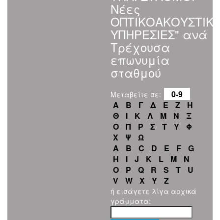
Νέες
ΟΠΤΙΚΟΑΚΟΥΣΤΙΚ
ΥΠΗΡΕΣΙΕΣ" ανά
Τρέχουσα
επωνυμία
σταθμού
0-9
Μεταβείτε σε:
Α
Β
Γ
Δ
Ε
Ζ
Η
Θ
Ι
Κ
Λ
Μ
Ν
Ξ
Ο
Π
Ρ
Σ
Τ
Υ
Φ
Χ
Ψ
Ω
A
B
C
D
E
F
G
H
I
J
K
L
M
N
O
P
Q
R
S
T
U
V
W
X
Y
Z
ή εισάγετε λίγα αρχικά
γράμματα: